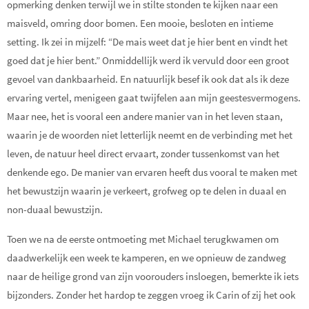
opmerking denken terwijl we in stilte stonden te kijken naar een
maisveld, omring door bomen. Een mooie, besloten en intieme
setting. Ik zei in mijzelf: “De mais weet dat je hier bent en vindt het
goed dat je hier bent.” Onmiddellijk werd ik vervuld door een groot
gevoel van dankbaarheid. En natuurlijk besef ik ook dat als ik deze
ervaring vertel, menigeen gaat twijfelen aan mijn geestesvermogens.
Maar nee, het is vooral een andere manier van in het leven staan,
waarin je de woorden niet letterlijk neemt en de verbinding met het
leven, de natuur heel direct ervaart, zonder tussenkomst van het
denkende ego. De manier van ervaren heeft dus vooral te maken met
het bewustzijn waarin je verkeert, grofweg op te delen in duaal en
non-duaal bewustzijn.
Toen we na de eerste ontmoeting met Michael terugkwamen om
daadwerkelijk een week te kamperen, en we opnieuw de zandweg
naar de heilige grond van zijn voorouders insloegen, bemerkte ik iets
bijzonders. Zonder het hardop te zeggen vroeg ik Carin of zij het ook