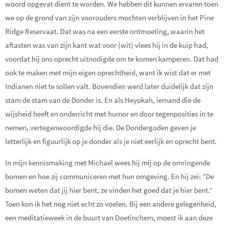
woord opgevat dient te worden. We hebben dit kunnen ervaren toen
we op de grond van zijn voorouders mochten verblijven in het Pine
Ridge Reservaat. Dat was na een eerste ontmoeting, waarin het
aftasten was van zijn kant wat voor (wit) vlees hij in de kuip had,
voordat hij ons oprecht uitnodigde om te komen kamperen. Dat had
ook te maken met mijn eigen oprechtheid, want ik wist dat er met
Indianen niet te sollen valt. Bovendien werd later duidelijk dat zijn
stam de stam van de Donder is. En als Heyokah, iemand die de
wijsheid heeft en onderricht met humor en door tegenposities in te
nemen, vertegenwoordigde hij die. De Dondergoden geven je
letterlijk en figuurlijk op je donder als je niet eerlijk en oprecht bent.
In mijn kennismaking met Michael wees hij mij op de omringende
bomen en hoe zij communiceren met hun omgeving. En hij zei: “De
bomen weten dat jij hier bent, ze vinden het goed dat je hier bent.”
Toen kon ik het nog niet echt zo voelen. Bij een andere gelegenheid,
een meditatieweek in de buurt van Doetinchem, moest ik aan deze