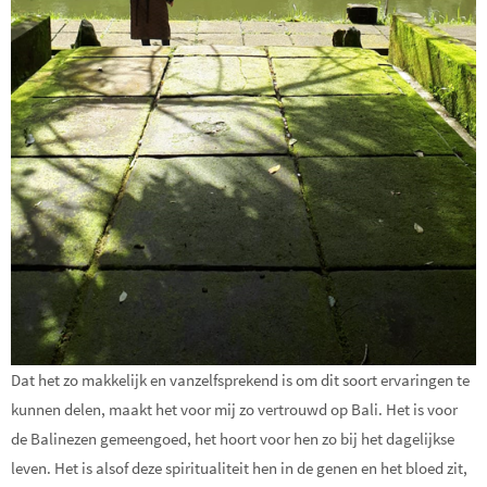
Dat het zo makkelijk en vanzelfsprekend is om dit soort ervaringen te
kunnen delen, maakt het voor mij zo vertrouwd op Bali. Het is voor
de Balinezen gemeengoed, het hoort voor hen zo bij het dagelijkse
leven. Het is alsof deze spiritualiteit hen in de genen en het bloed zit,