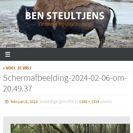
Ga
naar
de
inhoud
« VOEL JE VRIJ
Scherm­afbeelding-2024-02-06-om-
20.49.37
Volledige grootte is
pixels
februari 6, 2024
1386 × 1334