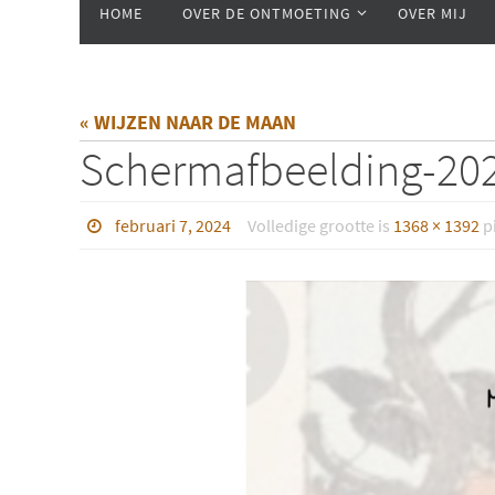
HOME
OVER DE ONTMOETING
OVER MIJ
naar
de
inhoud
« WIJZEN NAAR DE MAAN
Scherm­afbeelding-20
februari 7, 2024
Volledige grootte is
1368 × 1392
pi