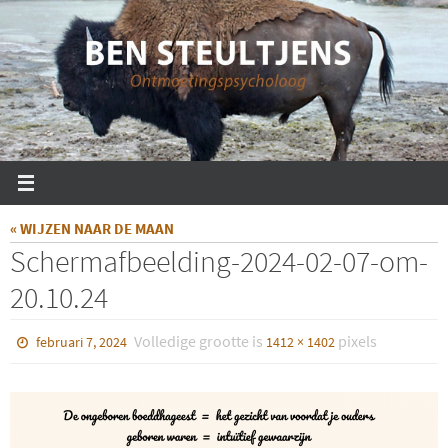
Ga
naar
de
inhoud
« WIJZEN NAAR DE MAAN
Scherm­afbeelding-2024-02-07-om-
20.10.24
Volledige grootte is
pixels
februari 7, 2024
1412 × 1402