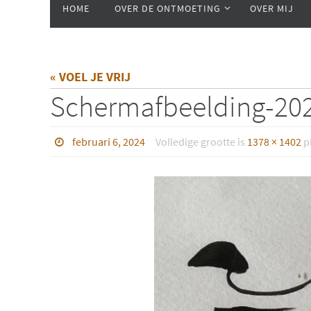
HOME
OVER DE ONTMOETING
OVER MIJ
naar
de
inhoud
« VOEL JE VRIJ
Scherm­afbeelding-20
februari 6, 2024
Volledige grootte is
1378 × 1402
pi