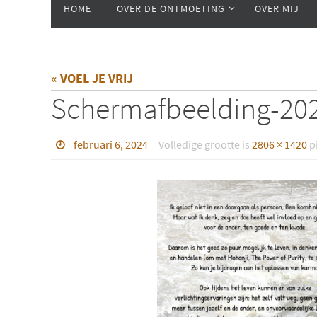
HOME
OVER DE ONTMOETING
OVER MIJ
naar
de
inhoud
« VOEL JE VRIJ
Scherm­afbeelding-20
februari 6, 2024
Volledige grootte is
2806 × 1420
pi