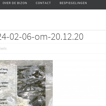
OVER DE BIZON
CONTACT
BESPIEGELINGEN
24-02-06-om-20.12.20
xels