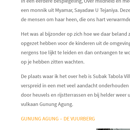
In een eerdere bespiegeling, Over mildheid en me
een monnik uit Myamar, Sayadaw U Tejaniya. Deze k
de mensen om haar heen, die ons hart verwarmden
Het was al bijzonder op zich hoe we daar beland z
opgezet hebben voor de kinderen uit de omgeving.
nergens toe lijkt te leiden en dan ontvangen te w
op je hebben zitten wachten.
De plaats waar ik het over heb is Subak Tabola Vi
verspreid in een met veel aandacht onderhouden
door heuvels en rijstterrassen en bij helder wee
vulkaan Gunung Agung.
GUNUNG AGUNG – DE VUURBERG