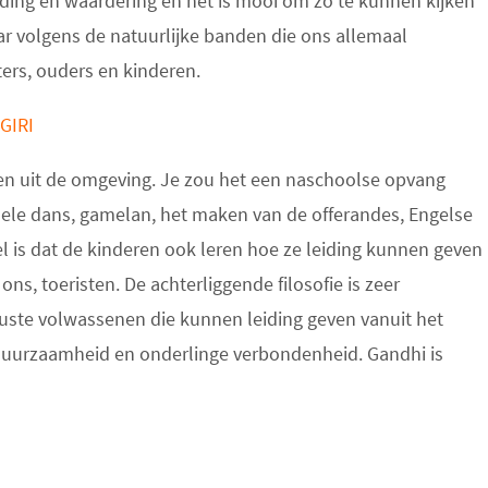
ding en waardering en het is mooi om zo te kunnen kijken
aar volgens de natuurlijke banden die ons allemaal
ters, ouders en kinderen.
AN VIDYA GIRI
en uit de omgeving. Je zou het een naschoolse opvang
nele dans, gamelan, het maken van de offerandes, Engelse
l is dat de kinderen ook leren hoe ze leiding kunnen geven
ns, toeristen. De achterliggende filosofie is zeer
ste volwassenen die kunnen leiding geven vanuit het
 duurzaamheid en onderlinge verbondenheid. Gandhi is