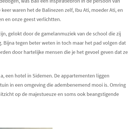
dedogen, was Bali een inspiratiebron in de persoon van
eer waren het de Balinezen zelf, Ibu Ati, moeder Ati, en
 en onze geest verlichtten.
ijn, gelokt door de gamelanmuziek van de school die zij
 Bijna tegen beter weten in toch maar het pad volgen dat
orden door hartelijke mensen die je het gevoel geven dat ze
lla, een hotel in Sidemen. De appartementen liggen
 tuin in een omgeving die adembenemend mooi is. Omring
r uitzicht op de majestueuze en soms ook beangstigende