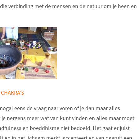
in die verbinding met de mensen en de natuur om je heen en
 CHAKRA’S
nogal eens de vraag naar voren of je dan maar alles
je nergens meer wat van kunt vinden en alles maar moet
indfulness en boeddhisme niet bedoeld. Het gaat er juist
elt en in het lichaam merkt, accepteert en van daaruit een