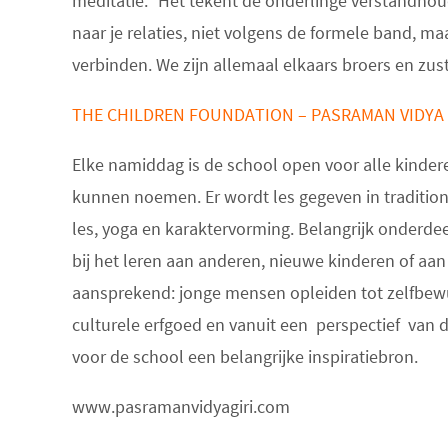
meditatie.” Het tekent de onderlinge verstandhou
naar je relaties, niet volgens de formele band, m
verbinden. We zijn allemaal elkaars broers en zus
THE CHILDREN FOUNDATION
– PASRAM
Elke namiddag is de
school open voor alle kinder
kunnen noemen. Er wordt les gegeven in traditio
les, yoga en karaktervorming. Belangrijk onderdee
bij het leren aan anderen, nieuwe kinderen of aan o
aansprekend: jonge mensen opleiden tot zelfbewu
culturele erfgoed en vanuit een perspectief van
voor de school een belangrijke inspiratiebron.
www.pasramanvidyagiri.com