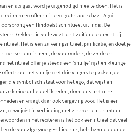
n en als gast word je uitgenodigd mee te doen. Het is
n reciteren en offeren in een grote vuurschaal. Agni
 oorsprong een Hindoeïstisch ritueel uit India. De
teres. Gekleed in volle adat, de traditionele dracht bij
ueel. Het is een zuiveringsritueel, purificatie, en doet je
 de mensen om je heen, de voorouders, de aarde en
 het ritueel offer je steeds een ‘snuifje’ rijst en kleurige
offert door het snuifje met drie vingers te pakken, de
ger, die symbolisch staat voor het ego, dat wijst en
l onze kleine onhebbelijkheden, doen dus niet mee.
enheden en vraagt daar ook vergeving voor. Het is een
aan, maar juist in verbinding met anderen en de natuur.
 verwoorden in het reciteren is het ook een ritueel dat veel
 en de voorafgegane geschiedenis, belichaamd door de