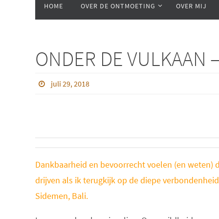
HOME
OVER DE ONTMOETING
OVER MIJ
naar
de
inhoud
ONDER DE VULKAAN –
juli 29, 2018
Dankbaarheid en bevoorrecht voelen (en weten) d
drijven als ik terugkijk op de diepe verbondenheid 
Sidemen, Bali.