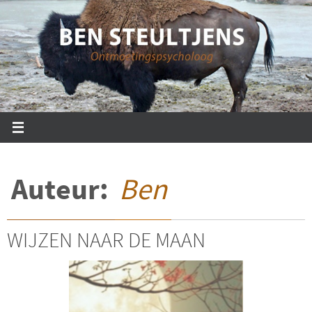
Ga
naar
de
inhoud
Auteur:
Ben
WIJZEN NAAR DE MAAN